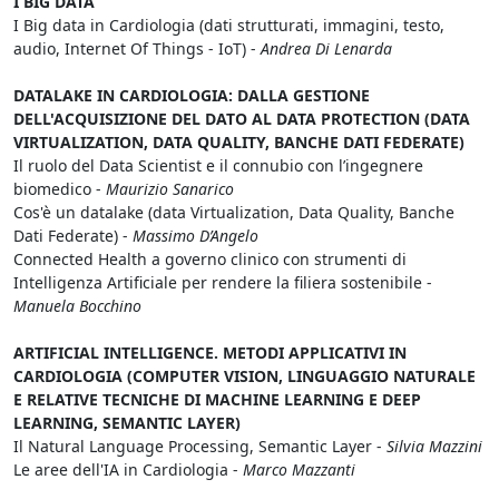
I BIG DATA
I Big data in Cardiologia (dati strutturati, immagini, testo,
audio, Internet Of Things - IoT) -
Andrea Di Lenarda
DATALAKE IN CARDIOLOGIA: DALLA GESTIONE
DELL'ACQUISIZIONE DEL DATO AL DATA PROTECTION (DATA
VIRTUALIZATION, DATA QUALITY, BANCHE DATI FEDERATE)
Il ruolo del Data Scientist e il connubio con l’ingegnere
biomedico -
Maurizio Sanarico
Cos'è un datalake (data Virtualization, Data Quality, Banche
Dati Federate) -
Massimo D’Angelo
Connected Health a governo clinico con strumenti di
Intelligenza Artificiale per rendere la filiera sostenibile -
Manuela Bocchino
ARTIFICIAL INTELLIGENCE. METODI APPLICATIVI IN
CARDIOLOGIA (COMPUTER VISION, LINGUAGGIO NATURALE
E RELATIVE TECNICHE DI MACHINE LEARNING E DEEP
LEARNING, SEMANTIC LAYER)
Il Natural Language Processing, Semantic Layer -
Silvia Mazzini
Le aree dell'IA in Cardiologia -
Marco Mazzanti